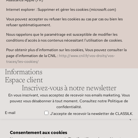
Assistance Apple (FR)
Internet explorer : Supprimer et gérer les cookies (microsoft.com)
Vous pouvez accepter ou refuser les cookies au cas par cas ou bien les
refuser systématiquement.
Nous rappelons que le paramétrage est susceptible de modifier les
conditions d'accès à nos contenus nécessitant l'utilisation de cookies.
Pour obtenir plus d'information sur les cookies, Vous pouvez consulter la
page d'information de la CNIL :
http://www.cnil.fr/vos-droits/vos-
traces/les-cookies/
Informations
Espace client
Inscrivez-vous à notre newsletter
Politique de remboursement
En vous inscrivant, vous acceptez de recevoir nos emails marketing. Vous
pouvez vous désabonner à tout moment. Consultez notre
Politique de
Conditions générales de vente
confidentialité
.
Coordonnées
E-mail
J’accepte de recevoir la newsletter de CLASSILK.
Politique de confidentialité
Mentions légales
Consentement aux cookies
Préférences en matière de cookies