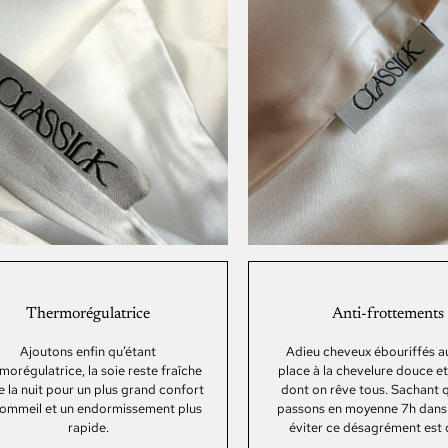
Thermorégulatrice
Anti-frottements
joutons enfin qu’étant
Adieu cheveux ébouriffés au révei
ulatrice, la soie reste fraîche
place à la chevelure douce et brill
uit pour un plus grand confort
dont on rêve tous. Sachant que n
il et un endormissement plus
passons en moyenne 7h dans notre 
rapide.
éviter ce désagrément est crucia