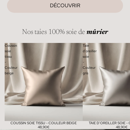
DÉCOUVRIR
Nos taies 100% soie de
mûrier
Coussin
Taie
soie
d'oreiller
tissu
soie
-
-
Couleur
Couleur
beige
gris
COUSSIN SOIE TISSU - COULEUR BEIGE
TAIE D'OREILLER SOIE 
48,90€
48,90€