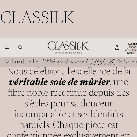
CLASSILK
NOMB
TOTA
D’ARTIC
DANS 
PANIER
✨ Taie d'oreiller
100% soie de murier
✨
La vrai
Nous célébrons l’excellence de la
véritable soie de mûrier
, une
fibre noble reconnue depuis des
siècles pour sa douceur
incomparable et ses bienfaits
naturels. Chaque pièce est
confectionnée exclusivement en