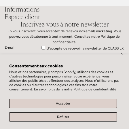
Informations
Espace client
Inscrivez-vous à notre newsletter
Politique de remboursement
En vous inscrivant, vous acceptez de recevoir nos emails marketing. Vous
pouvez vous désabonner à tout moment. Consultez notre
Politique de
Conditions générales de vente
confidentialité
.
Coordonnées
E-mail
J’accepte de recevoir la newsletter de CLASSILK.
Politique de confidentialité
Mentions légales
Consentement aux cookies
Préférences en matière de cookies
Nous et nos partenaires, y compris Shopify, utilisons des cookies et
d’autres technologies pour personnaliser votre expérience, vous
© 2026
CLASSILK
,
Personnalsiation Design : @ilhamdev
afficher des publicités et effectuer des analyses. Nous n’utiliserons pas
Conditions générales et politiques
de cookies ou d’autres technologies à ces fins sans votre
consentement. En savoir plus dans notre
Politique de confidentialité
Accepter
Refuser